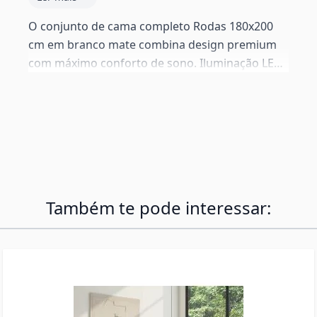
O conjunto de cama completo Rodas 180x200
cm em branco mate combina design premium
com máximo conforto de sono. Iluminação LED
RGB, espaço de arrumação de 30 cm de
profundidade e colchão de alta qualidade
(firmeza média-alta, fabricado em Espanha) —
tudo incluído. A solução de quarto mais
completa que existe.
Também te pode interessar: