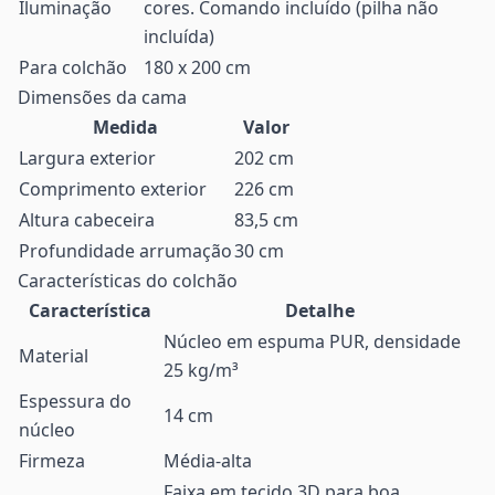
Iluminação
cores. Comando incluído (pilha não
incluída)
Para colchão
180 x 200 cm
Dimensões da cama
Medida
Valor
Largura exterior
202 cm
Comprimento exterior
226 cm
Altura cabeceira
83,5 cm
Profundidade arrumação
30 cm
Características do colchão
Característica
Detalhe
Núcleo em espuma PUR, densidade
Material
25 kg/m³
Espessura do
14 cm
núcleo
Firmeza
Média-alta
Faixa em tecido 3D para boa