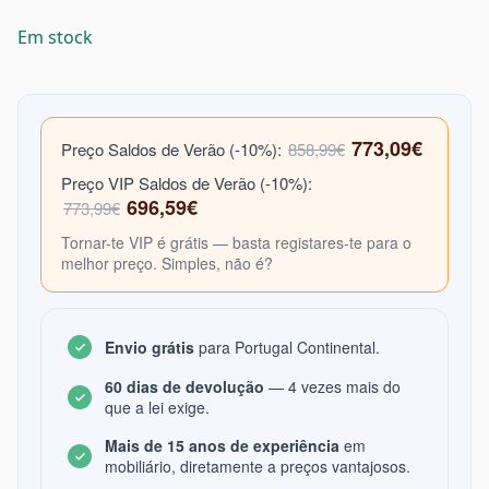
Em stock
773,09€
Preço Saldos de Verão (-10%):
858,99€
Preço VIP Saldos de Verão (-10%):
696,59€
773,99€
Tornar-te VIP é grátis — basta registares-te para o
melhor preço. Simples, não é?
Envio grátis
para Portugal Continental.
60 dias de devolução
— 4 vezes mais do
que a lei exige.
Mais de 15 anos de experiência
em
mobiliário, diretamente a preços vantajosos.