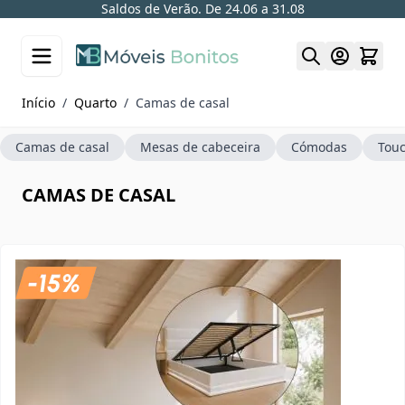
Saldos de Verão. De 24.06 a 31.08
Skip to Content
Início
/
Quarto
/
Camas de casal
Camas de casal
Mesas de cabeceira
Cómodas
Tou
CAMAS DE CASAL