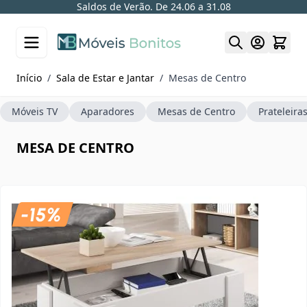
Saldos de Verão. De 24.06 a 31.08
Skip to Content
Início
/
Sala de Estar e Jantar
/
Mesas de Centro
Móveis TV
Aparadores
Mesas de Centro
Prateleira
MESA DE CENTRO