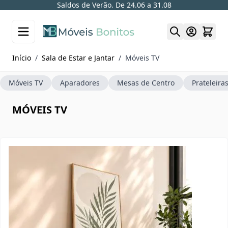
Saldos de Verão. De 24.06 a 31.08
Skip to Content
Início
/
Sala de Estar e Jantar
/
Móveis TV
Móveis TV
Aparadores
Mesas de Centro
Prateleira
MÓVEIS TV