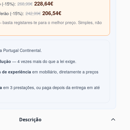
228,64€
o (-15%):
268,99€
206,54€
Verão (-15%):
242,99€
— basta registares-te para o melhor preço. Simples, não
a Portugal Continental.
olução
— 4 vezes mais do que a lei exige.
 de experiência
em mobiliário, diretamente a preços
a
em 3 prestações, ou paga depois da entrega em até
Descrição