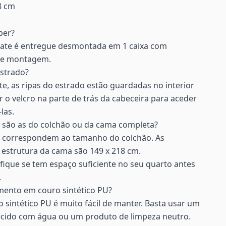
8 cm
ber?
mate é entregue desmontada em 1 caixa com
 de montagem.
estrado?
te, as ripas do estrado estão guardadas no interior
r o velcro na parte de trás da cabeceira para aceder
-las.
 são as do colchão ou da cama completa?
m correspondem ao tamanho do colchão. As
 estrutura da cama são 149 x 218 cm.
que se tem espaço suficiente no seu quarto antes
.
mento em couro sintético PU?
sintético PU é muito fácil de manter. Basta usar um
ido com água ou um produto de limpeza neutro.