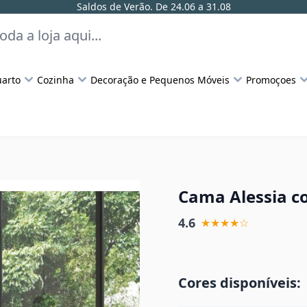
Saldos de Verão. De 24.06 a 31.08
arto
Cozinha
Decoração e Pequenos Móveis
Promoçoes
Cama Alessia c
4.6
★★★★☆
Cores disponíveis: