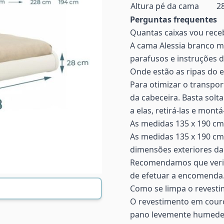
Altura pé da cama
2
Perguntas frequentes
Quantas caixas vou rece
A cama Alessia branco 
parafusos e instruções
Onde estão as ripas do 
Para otimizar o transpor
da cabeceira. Basta solta
a elas, retirá-las e montá
As medidas 135 x 190 cm
As medidas 135 x 190 c
dimensões exteriores da
Recomendamos que verifi
de efetuar a encomenda
Como se limpa o revesti
O revestimento em couro 
pano levemente humedec