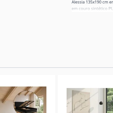
Alessia 135x190 cm e
em couro sintético P
atemporal que se adap
ripas em madeira ofe
colchão.