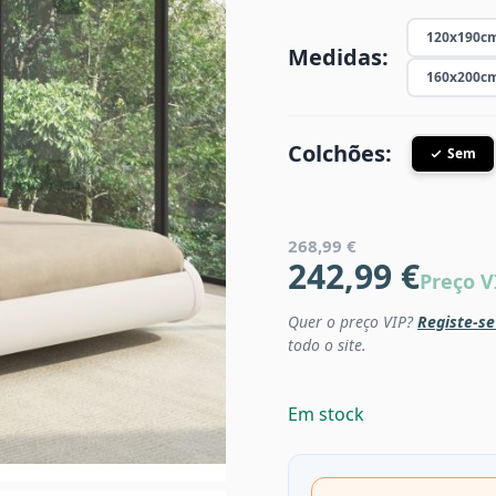
120x190c
Medidas:
160x200c
Colchões:
Sem
268,99 €
242,99 €
Preço V
Quer o preço VIP?
Registe-se
todo o site.
Em stock