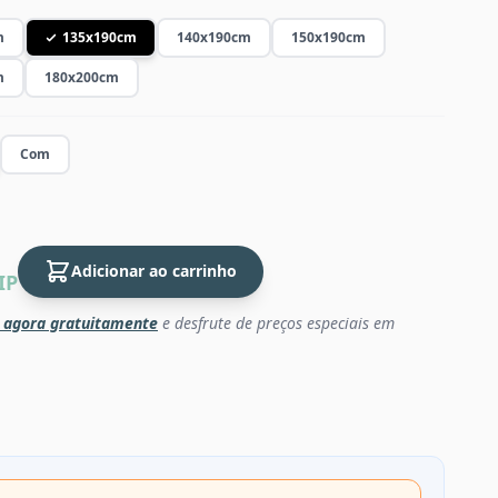
m
135x190cm
140x190cm
150x190cm
m
180x200cm
Com
Adicionar ao carrinho
IP
 agora gratuitamente
e desfrute de preços especiais em