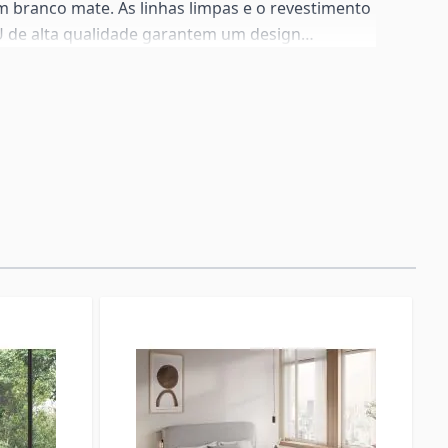
m branco mate. As linhas limpas e o revestimento
U de alta qualidade garantem um design
ta a qualquer estilo de interior. O estrado de
rece um excelente suporte para qualquer tipo de