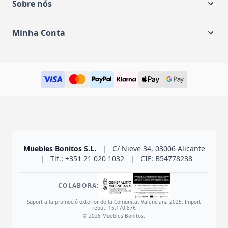
Sobre nós
Minha Conta
Muebles Bonitos S.L.
|
C/ Nieve 34, 03006 Alicante
|
Tlf.: +351 21 020 1032
|
CIF: B54778238
COLABORA:
Suport a la promoció exterior de la Comunitat Valenciana 2025. Import
rebut: 15.170,87€
© 2026 Muebles Bonitos.