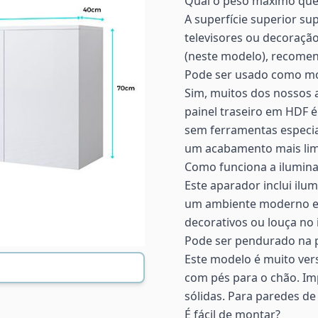
Qual o peso máximo que 
A superfície superior su
televisores ou decoração
(neste modelo), recome
Pode ser usado como mó
Sim, muitos dos nossos 
painel traseiro em HDF é
sem ferramentas especia
um acabamento mais li
Como funciona a ilumin
Este aparador inclui ilum
um ambiente moderno e s
decorativos ou louça no 
Pode ser pendurado na 
Este modelo é muito vers
com pés para o chão. Imp
sólidas. Para paredes de
É fácil de montar?