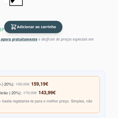
Adicionar ao carrinho
IP
 agora gratuitamente
e desfrute de preços especiais em
159,19€
o (-20%):
198,99€
143,99€
Verão (-20%):
179,99€
— basta registares-te para o melhor preço. Simples, não