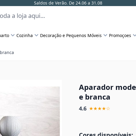
Saldos de Verão. De 24.06 a 31.08
arto
Cozinha
Decoração e Pequenos Móveis
Promoçoes
 branca
Aparador model
e branca
4.6
★★★★☆
Cores disponíveis: