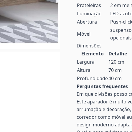
Prateleiras
2 em mel
Iluminação
LED azul 
Abertura
Push-clic
suspenso 
Móvel
opcionais
Dimensões
Elemento
Detalhe
Largura
120 cm
Altura
70 cm
Profundidade
40 cm
Perguntas frequentes
Em que divisões posso c
Este aparador é muito ve
arrumação e decoração, n
corredor como móvel au
design moderno adapta-s