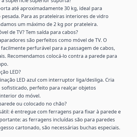
a superfície superior suporta?
porta até aproximadamente 30 kg, ideal para
 pesada. Para as prateleiras interiores de vidro
ndamos um máximo de 2 kg por prateleira.
vel de TV? Tem saída para cabos?
aparadores são perfeitos como móvel de TV. O
 facilmente perfurável para a passagem de cabos,
is. Recomendamos colocá-lo contra a parede para
mpo.
ação LED?
inação LED azul com interruptor liga/desliga. Cria
ofisticado, perfeito para realçar objetos
interior do móvel.
parede ou colocado no chão?
átil: é entregue com ferragens para fixar à parede e
ortante: as ferragens incluídas são para paredes
 gesso cartonado, são necessárias buchas especiais.