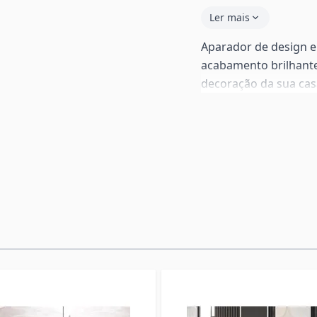
Ler mais
Aparador de design 
acabamento brilhante
decoração da sua cas
que lhe permitirá org
superfície dele pode
personalidade à sua s