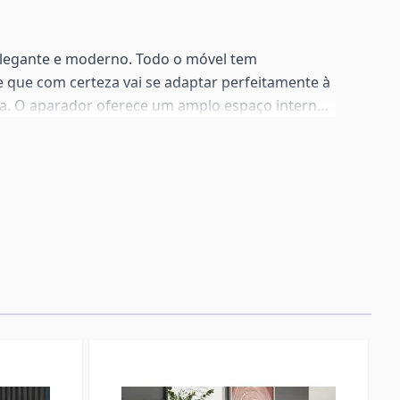
elegante e moderno. Todo o móvel tem
 que com certeza vai se adaptar perfeitamente à
a. O aparador oferece um amplo espaço interno
anizar os talheres, copos, toalhas de mesa..., na
m ser colocados objetos de decoração que vão dar
ala de estar ou jantar.