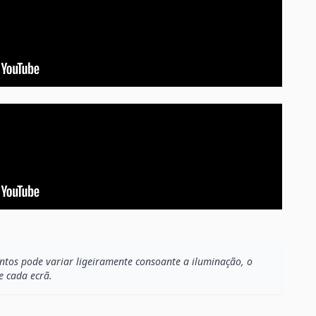
os pode variar ligeiramente consoante a iluminação, o
e cada ecrã.