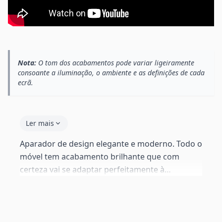
Nota:
O tom dos acabamentos pode variar ligeiramente
consoante a iluminação, o ambiente e as definições de cada
ecrã.
Ler mais
Aparador de design elegante e moderno. Todo o
móvel tem acabamento brilhante que com
certeza vai se adaptar perfeitamente à
decoração da sua casa. O aparador oferece um
amplo espaço interno que lhe permitirá
organizar os talheres, copos, toalhas de mesa...,
na superfície dele podem ser colocados objetos