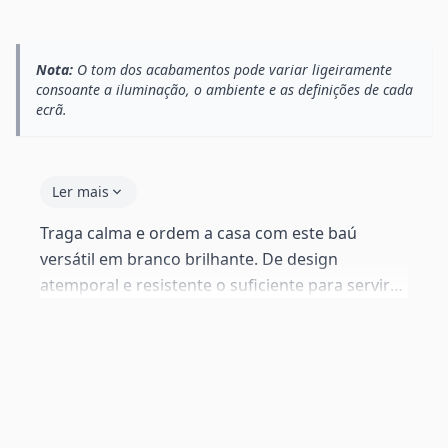
Nota:
O tom dos acabamentos pode variar ligeiramente
consoante a iluminação, o ambiente e as definições de cada
ecrã.
Ler mais
Traga calma e ordem a casa com este baú
versátil em branco brilhante. De design
atemporal e resistente o suficiente para servir
também como banco, este baú adapta-se a
qualquer divisão — do quarto infantil à sala.
Uma forma inteligente de criar espaço de
arrumação sem abrir mão do estilo.