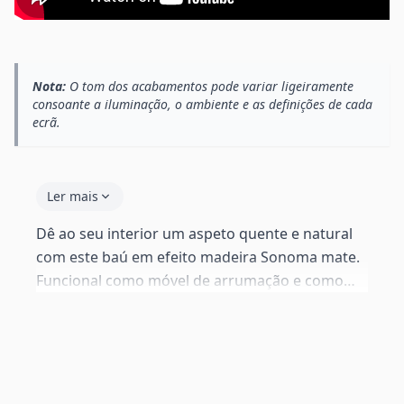
Nota:
O tom dos acabamentos pode variar ligeiramente
consoante a iluminação, o ambiente e as definições de cada
ecrã.
Ler mais
Dê ao seu interior um aspeto quente e natural
com este baú em efeito madeira Sonoma mate.
Funcional como móvel de arrumação e como
banco, este baú combina estilo e utilidade
prática em qualquer divisão. Brinquedos,
mantas, almofadas ou artigos sazonais — tudo
desaparece arrumado da vista.