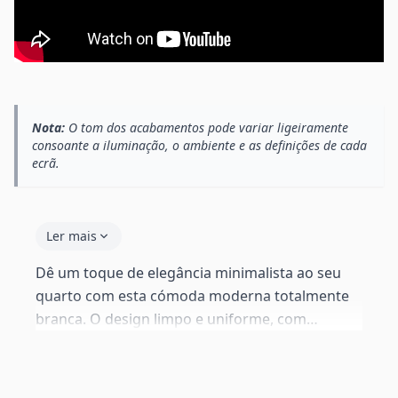
Nota:
O tom dos acabamentos pode variar ligeiramente
consoante a iluminação, o ambiente e as definições de cada
ecrã.
Ler mais
Dê um toque de elegância minimalista ao seu
quarto com esta cómoda moderna totalmente
branca. O design limpo e uniforme, com
puxadores em metal acetinado, integra-se
perfeitamente em quartos de estilo nórdico,
moderno ou escandinavo. Três gavetas