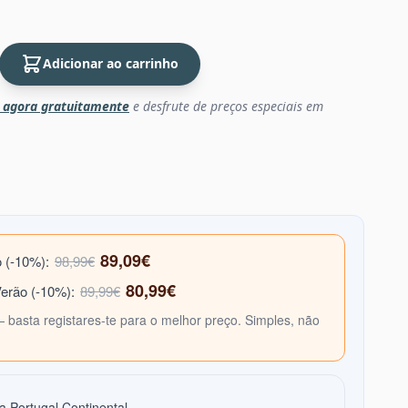
Adicionar ao carrinho
 agora gratuitamente
e desfrute de preços especiais em
89,09€
o (-10%):
98,99€
80,99€
Verão (-10%):
89,99€
— basta registares-te para o melhor preço. Simples, não
a Portugal Continental.