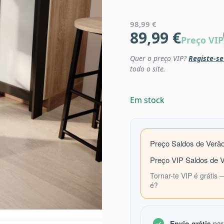
98,99 €
89,99 €
Preço VIP
Quer o preço VIP?
Registe-se
todo o site.
Em stock
Preço Saldos de Verã
Preço VIP Saldos de 
Tornar-te VIP é grátis 
é?
Envio grátis
par