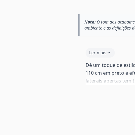
Nota:
O tom dos acabament
ambiente e as definições d
Ler mais
Dê um toque de estilo
110 cm em preto e ef
laterais abertas tem 
pequenas onde cada c
a interiores moderno