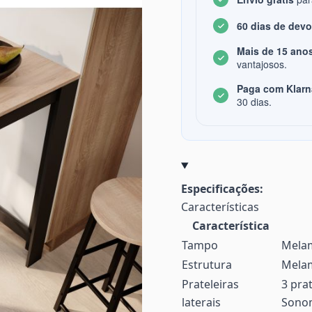
60 dias de dev
Mais de 15 anos
vantajosos.
Paga com Klarn
30 dias.
Especificações:
Características
Característica
Tampo
Melam
Estrutura
Melam
Prateleiras
3 pra
laterais
Sono