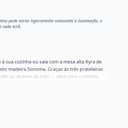
os pode variar ligeiramente consoante a iluminação, o
e cada ecrã.
 à sua cozinha ou sala com a mesa alta Kyra de
eito madeira Sonoma. Graças às três prateleiras
tudo ao alcance da mão — ideal para cozinhas
entímetro conta. O design limpo adapta-se tanto
s como a decorações mais acolhedoras.