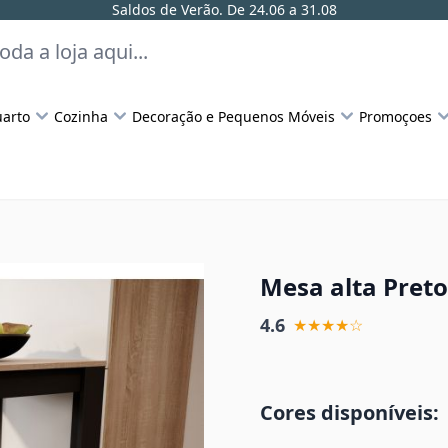
Saldos de Verão. De 24.06 a 31.08
arto
Cozinha
Decoração e Pequenos Móveis
Promoçoes
a
Mesa alta Pret
4.6
★★★★☆
Cores disponíveis: