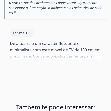
Nota:
O tom dos acabamentos pode variar ligeiramente
consoante a iluminação, o ambiente e as definições de cada
ecrã.
Ler mais
Dê à tua sala um carácter flutuante e
minimalista com este móvel de TV de 150 cm em
preto mate. Concebido exclusivamente para
fixação na parede — sem pés. Melamina 18 mm,
completamente mate. O tampo superior serve
como zona decorativa, a prateleira inferior para
os teus dispositivos. Todas as ferragens
incluídas. Não adequado para gesso cartonado.
Também te pode interessar: