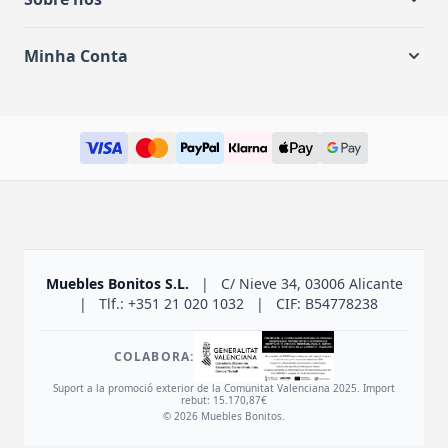
Minha Conta
Muebles Bonitos S.L.
|
C/ Nieve 34, 03006 Alicante
|
Tlf.: +351 21 020 1032
|
CIF: B54778238
COLABORA:
Suport a la promoció exterior de la Comunitat Valenciana 2025. Import
rebut: 15.170,87€
© 2026 Muebles Bonitos.