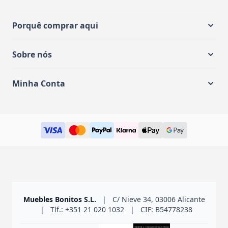
Porquê comprar aqui
Sobre nós
Minha Conta
Muebles Bonitos S.L.
|
C/ Nieve 34, 03006 Alicante
|
Tlf.: +351 21 020 1032
|
CIF: B54778238