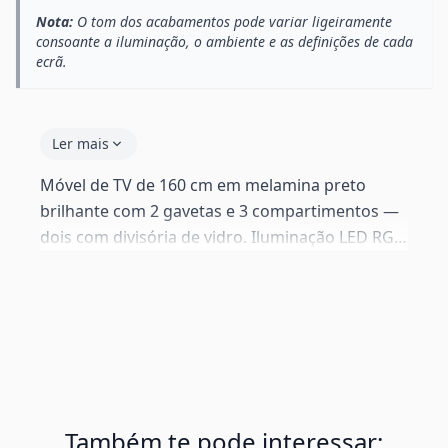
Nota:
O tom dos acabamentos pode variar ligeiramente
consoante a iluminação, o ambiente e as definições de cada
ecrã.
Ler mais
Móvel de TV de 160 cm em melamina preto
brilhante com 2 gavetas e 3 compartimentos —
dois com divisória de vidro. Iluminação LED RGB
16 cores com telecomando (pilha não incluída).
Traseira perfurável para gestão de cabos.
Entregue em 2 caixas.
Também te pode interessar: