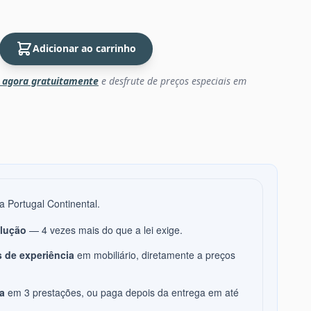
Adicionar ao carrinho
 agora gratuitamente
e desfrute de preços especiais em
a Portugal Continental.
olução
— 4 vezes mais do que a lei exige.
 de experiência
em mobiliário, diretamente a preços
a
em 3 prestações, ou paga depois da entrega em até