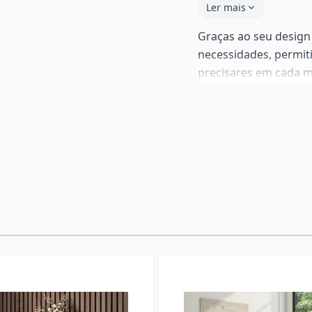
Ler mais
Graças ao seu design 
necessidades, permit
precisares em cada m
ergonómico ideal par
Fabricada com um t
estrutura robusta em 
dobrável é duradoura,
permitem uma abertur
funcional te acompanh