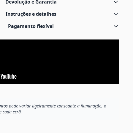
Devolução e Garantia
Instruções e detalhes
Pagamento flexível
os pode variar ligeiramente consoante a iluminação, o
e cada ecrã.