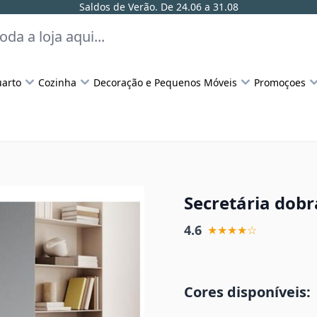
Saldos de Verão. De 24.06 a 31.08
arto
Cozinha
Decoração e Pequenos Móveis
Promoçoes
Secretária dobr
4.6
★★★★☆
Cores disponíveis: