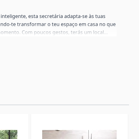
inteligente, esta secretária adapta-se às tuas
indo-te transformar o teu espaço em casa no que
omento. Com poucos gestos, terás um local
a os teus momentos de lazer, estudo ou trabalho.
ampo em melamina de 16 mm em branco e uma
metal lacado branco brilhante, esta secretária
 resistente e fácil de limpar. As pernas dobráveis
a e fecho simples, garantindo que este móvel
ará sempre, seja o que for que decidas fazer.