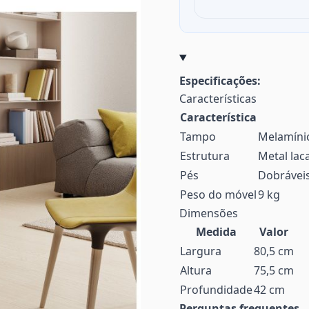
Especificações:
Características
Característica
Tampo
Melamíni
Estrutura
Metal lac
Pés
Dobráveis
Peso do móvel
9 kg
Dimensões
Medida
Valor
Largura
80,5 cm
Altura
75,5 cm
Profundidade
42 cm
Perguntas frequentes