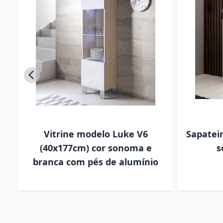
Vitrine modelo Luke V6
Sapateir
s
(40x177cm) cor sonoma e
s
branca com pés de alumínio