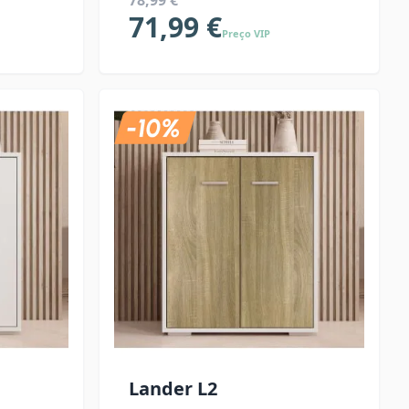
78,99 €
71,99 €
Preço VIP
Lander L2