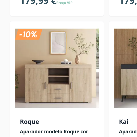
179,99 €
179
Preço VIP
Roque
Kai
Aparador modelo Roque cor
Aparado