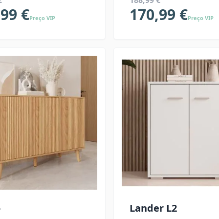
€
188,99 €
,99 €
170,99 €
Preço VIP
Preço VIP
o
Lander L2