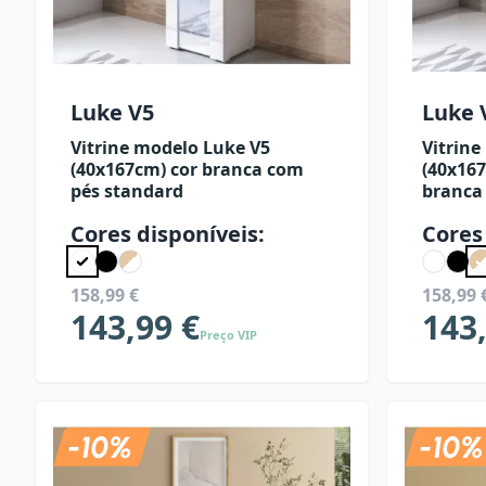
Luke V5
Luke 
Vitrine modelo Luke V5
Vitrine
(40x167cm) cor branca com
(40x16
pés standard
branca
Cores disponíveis:
Cores
158,99 €
158,99 
143,99 €
143
Preço VIP