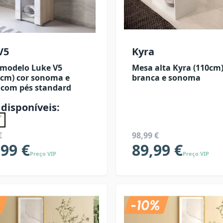
V5
Kyra
 modelo Luke V5
Mesa alta Kyra (110cm)
7cm) cor sonoma e
branca e sonoma
 com pés standard
 disponíveis:
€
98,99 €
,99 €
89,99 €
Preço VIP
Preço VIP