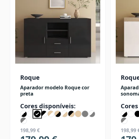
Roque
Roqu
Aparador modelo Roque cor
Aparad
preta
sonoma
Cores disponíveis:
Cores
198,99 €
198,99 