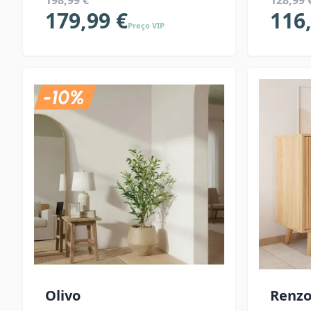
198,99 €
128,99 
179,99 €
116
Preço VIP
Olivo
Renz