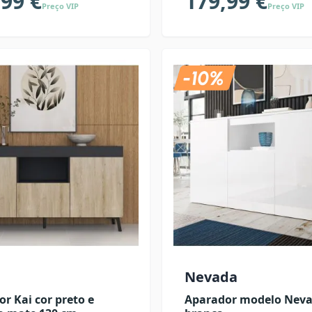
,99 €
179,99 €
Preço VIP
Preço VIP
Nevada
r Kai cor preto e
Aparador modelo Neva