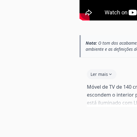
Nota:
O tom dos acabament
ambiente e as definições d
Ler mais
Móvel de TV de 140 cm
escondem o interior 
está iluminado com L
(pilha não incluída). 