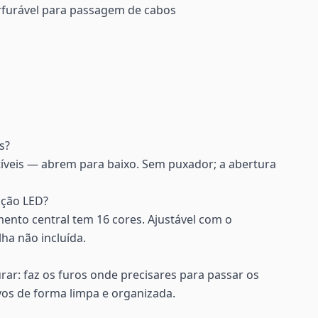
rfurável para passagem de cabos
s?
tíveis — abrem para baixo. Sem puxador; a abertura
ação LED?
nto central tem 16 cores. Ajustável com o
lha não incluída.
furar: faz os furos onde precisares para passar os
vos de forma limpa e organizada.