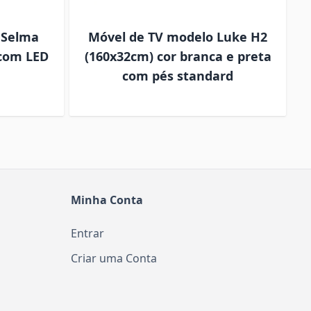
 Selma
Móvel de TV modelo Luke H2
M
 com LED
(160x32cm) cor branca e preta
com pés standard
Minha Conta
Entrar
Criar uma Conta