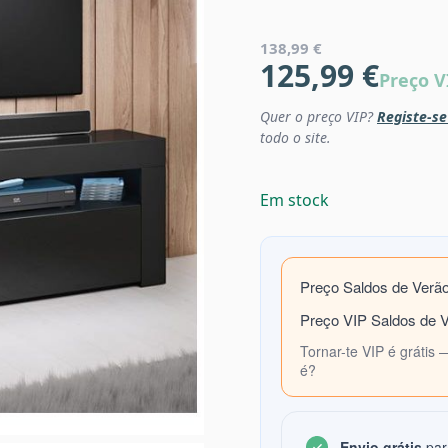
138,99 €
125,99 €
Preço V
Quer o preço VIP?
Registe-se
todo o site.
Em stock
Preço Saldos de Verã
Preço VIP Saldos de 
Tornar-te VIP é grátis 
é?
Envio grátis
par