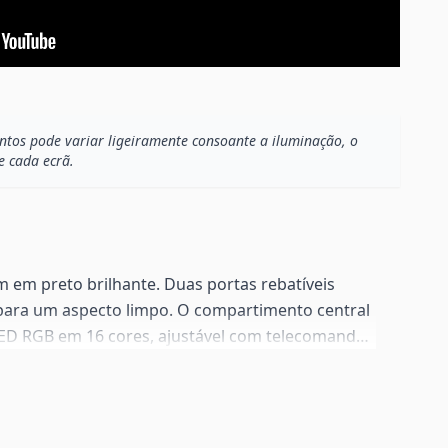
os pode variar ligeiramente consoante a iluminação, o
e cada ecrã.
 em preto brilhante. Duas portas rebatíveis
para um aspecto limpo. O compartimento central
ED RGB em 16 cores, ajustável com telecomando
Traseira perfurável para gestão de cabos.