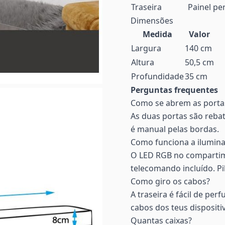
Traseira
Painel pe
Dimensões
Medida
Valor
Largura
140 cm
Altura
50,5 cm
Profundidade
35 cm
Perguntas frequentes
Como se abrem as porta
As duas portas são reba
é manual pelas bordas.
Como funciona a ilumin
O LED RGB no compartime
telecomando incluído. Pi
Como giro os cabos?
A traseira é fácil de per
cabos dos teus dispositi
Quantas caixas?